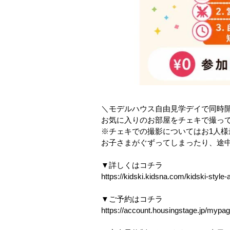
＼モデルハウス自由見学デイで同時
お気に入りのお部屋をチェキで撮って
※チェキでの撮影についてはお1人様
お子さまがぐずってしまったり、途
▼詳しくはコチラ
https://kidski.kidsna.com/kidski-style
▼ご予約はコチラ
https://account.housingstage.jp/mypag