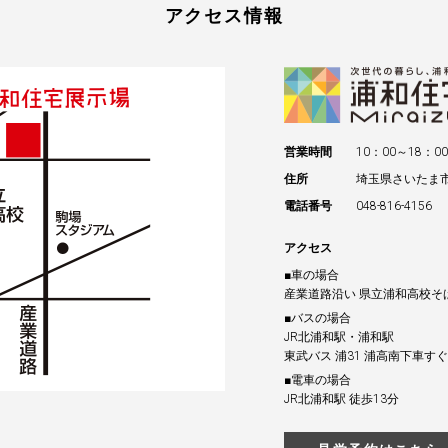
アクセス情報
営業時間
10：00～18：00
住所
埼玉県さいたま
電話番号
048-816-4156
アクセス
■車の場合
産業道路沿い 県立浦和高校そ
■バスの場合
JR北浦和駅・浦和駅
東武バス 浦31 浦高南下車すぐ
■電車の場合
JR北浦和駅 徒歩13分