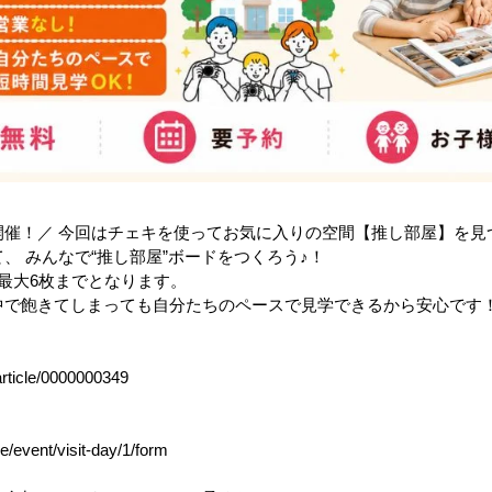
開催！／ 今回はチェキを使ってお気に入りの空間【推し部屋】を見
、 みんなで“推し部屋”ボードをつくろう♪！
最大6枚までとなります。
中で飽きてしまっても自分たちのペースで見学できるから安心です
-article/0000000349
e/event/visit-day/1/form