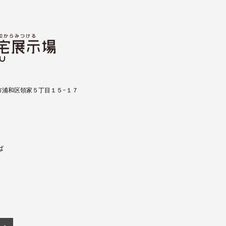
市浦和区領家５丁目１５−１７
ば