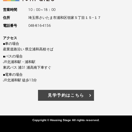
営業時間
10：00～18：00
住所
埼玉県さいたま市浦和区領家５丁目１５−１７
電話番号
048-816-4156
アクセス
■車の場合
産業道路沿い 県立浦和高校そば
■バスの場合
JR北浦和駅・浦和駅
東武バス 浦31 浦高南下車すぐ
■電車の場合
JR北浦和駅 徒歩13分
見学予約はこちら
Copyright © Housing Stage All rights reserved.