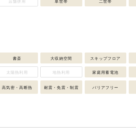
店舗併用
単世帯
二世帯
書斎
大収納空間
スキップフロア
太陽熱利用
地熱利用
家庭用蓄電池
高気密・高断熱
耐震・免震・制震
バリアフリー