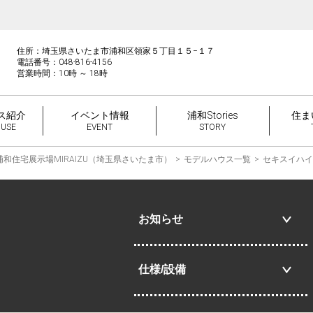
住所：埼玉県さいたま市浦和区領家５丁目１５−１７
電話番号：048-816-4156
営業時間：10時 ～ 18時
ス紹介
イベント情報
浦和Stories
住ま
OUSE
EVENT
STORY
浦和住宅展示場MIRAIZU（埼玉県さいたま市）
モデルハウス一覧
セキスイハイ
お知らせ
仕様/設備