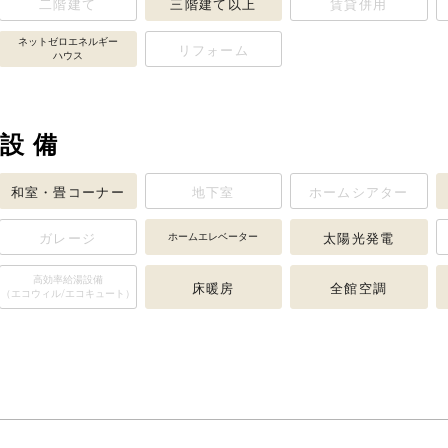
二階建て
三階建て以上
賃貸併用
ネットゼロエネルギー
リフォーム
ハウス
設備
和室・畳コーナー
地下室
ホームシアター
ガレージ
ホームエレベーター
太陽光発電
高効率給湯設備
床暖房
全館空調
（エコウィル/エコキュート）