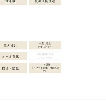
三世帯以上
長期優良住宅
中庭・屋上
吹き抜け
テラスデッキ
家庭用燃料電池
オール電化
（エネファーム）
ＩoＴ設備
防災・防犯
（スマート家電・HEMSな
ど）