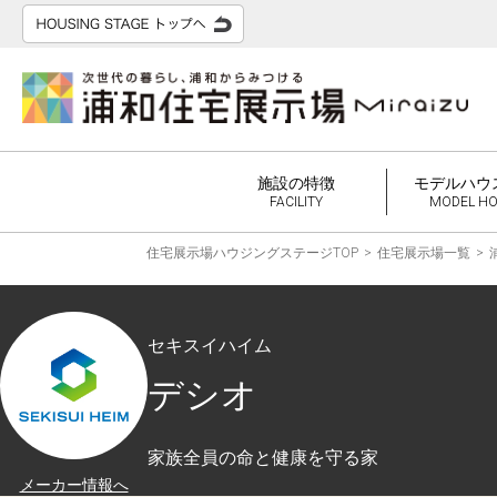
施設の特徴
モデルハウ
FACILITY
MODEL H
住宅展示場ハウジングステージTOP
住宅展示場一覧
セキスイハイム
デシオ
家族全員の命と健康を守る家
メーカー情報へ