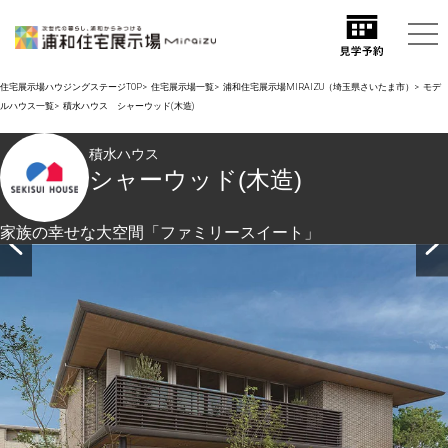
住宅展示場ハウジングステージTOP
住宅展示場一覧
浦和住宅展示場MIRAIZU（埼玉県さいたま市）
モデ
ルハウス一覧
積水ハウス シャーウッド(木造)
積水ハウス
シャーウッド(木造)
家族の幸せな大空間「ファミリースイート」
邸宅感を感じさせる緩やかな勾配の屋根と深い軒。アクセン
トタイルで高級感を演出。