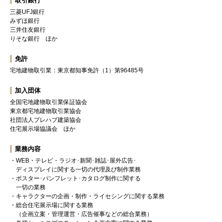
取引銀行
三菱UFJ銀行
みずほ銀行
三井住友銀行
りそな銀行 ほか
免許
宅地建物取引業：東京都知事免許（1）第96485号
加入団体
全国宅地建物取引業保証協会
東京都宅地建物取引業協会
社団法人プレハブ建築協会
住宅展示場協議会 ほか
業務内容
WEB・テレビ・ラジオ･新聞･雑誌･屋外広告･
ディスプレイに関する一切の代理及び制作業務
ポスター･パンフレット･カタログ制作に関する
一切の業務
キャラクターの企画・制作・ライセシングに関する業務
総合住宅展示場に関する業務
（企画立案・管理運営・広告催事などの総合業務）