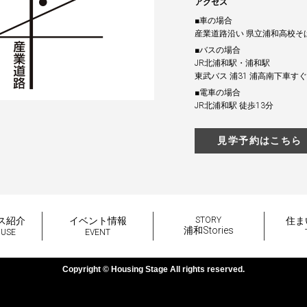
アクセス
■車の場合
産業道路沿い 県立浦和高校そ
■バスの場合
JR北浦和駅・浦和駅
東武バス 浦31 浦高南下車すぐ
■電車の場合
JR北浦和駅 徒歩13分
見学予約はこちら
ス紹介
イベント情報
STORY
住ま
浦和Stories
OUSE
EVENT
Copyright © Housing Stage All rights reserved.