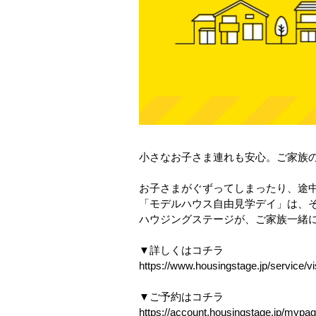
小さなお子さま連れも安心。ご家族
お子さまがぐずってしまったり、途
「モデルハウス自由見学デイ」は、
ハウジングステージが、ご家族一緒
▼詳しくはコチラ
https://www.housingstage.jp/service/vi
▼ご予約はコチラ
https://account.housingstage.jp/mypag