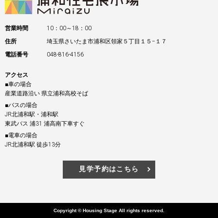
営業時間
10：00～18：00
住所
埼玉県さいたま市浦和区領家５丁目１５−１７
電話番号
048-816-4156
アクセス
■車の場合
産業道路沿い 県立浦和高校そば
■バスの場合
JR北浦和駅・浦和駅
東武バス 浦31 浦高南下車すぐ
■電車の場合
JR北浦和駅 徒歩13分
見学予約はこちら
Copyright © Housing Stage All rights reserved.