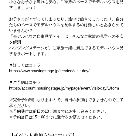
小さなお子さま連れも安心。ご家族のペースでモデルハウスを見
学しましょう！
お子さまがぐずってしまったり、途中で飽きてしまったり、自分
たちのペースでモデルハウスを見学するのは難しいとあきらめて
いませんか？
「モデルハウス自由見学デイ」は、そんなご家族の見学への不安
を解消！
ハウジングステージが、ご家族一緒に満足できるモデルハウス見
学をサポートします。
▼詳しくはコチラ
https://www.housingstage.jp/service/visit-day/
▼ご予約はコチラ
https://account.housingstage.jp/mypage/event/visit-day/1/form
※完全予約制になりますので、当日の参加はできませんのでご了
承ください。
※予約受付は前日の18：00までにお申し込みください。
※予約当日は15：00までに受付をお済ませください。
【イベント参加方法について】