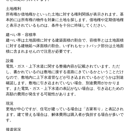
土地権利
所有権か借地権かといった土地に対する権利関係が表示されます。基
本的には所有権の物件を対象に土地を探します。借地権や定期借地権
と表示されているものは、条件を十分に吟味してください。
建ぺい率・容積率
建ぺい率は土地面積に対する建築面積の割合で、容積率とは土地面積
に対する建物延べ床面積の割合。いずれもセットバック部分は土地面
積に含まれませんので注意が必要です。
設備
電気・ガス・上下水道に関する整備内容が記載されています。ただ
し、書かれているのは敷地に接する道路にきているかということだけ
なので、敷地内に上下水道管などが引き込まれているかどうかは別途
確認します。敷地に引き込まれていない場合、別途費用がかかりま
す。また電気・ガス・上下水道の表記がない場合は、引き込むための
高額の費用が発生する可能性があります。
現況
更地が中心ですが、住宅が建っている場合は「古家有り」と表記され
ます。建て替える場合は、解体費用は購入者が負担する場合が多いで
す。
接道状況