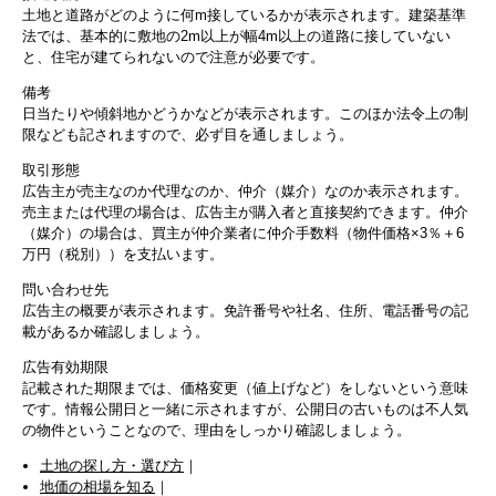
土地と道路がどのように何m接しているかが表示されます。建築基準
法では、基本的に敷地の2m以上が幅4m以上の道路に接していない
と、住宅が建てられないので注意が必要です。
備考
日当たりや傾斜地かどうかなどが表示されます。このほか法令上の制
限なども記されますので、必ず目を通しましょう。
取引形態
広告主が売主なのか代理なのか、仲介（媒介）なのか表示されます。
売主または代理の場合は、広告主が購入者と直接契約できます。仲介
（媒介）の場合は、買主が仲介業者に仲介手数料（物件価格×3％＋6
万円（税別））を支払います。
問い合わせ先
広告主の概要が表示されます。免許番号や社名、住所、電話番号の記
載があるか確認しましょう。
広告有効期限
記載された期限までは、価格変更（値上げなど）をしないという意味
です。情報公開日と一緒に示されますが、公開日の古いものは不人気
の物件ということなので、理由をしっかり確認しましょう。
土地の探し方・選び方
｜
地価の相場を知る
｜