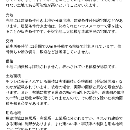
れない土地である可能性が高いということがいえます。
売地
売地には建築条件付き土地や分譲宅地、建築条件付分譲宅地などがあ
ります。建築条件付き土地は、決められたハウスメーカーで家を建て
ることが販売条件です。分譲宅地は大規模な造成開発の宅地です。
交通
徒歩所要時間は1分間で80ｍを移動する前提で計算されています。信
号待ちや踏み切り、坂道などは考慮していません。
価格
土地に消費税は課税されません。表示されている価格が総額です。
土地面積
チラシに表示されている面積は実測面積か公簿面積（登記簿面積）な
のかが記載されています。後者の場合、実際の面積と異なる場合があ
ります。また、敷地に接する道路の幅が4m以下の場合、道路側の敷地
の一部には建物や塀が建てられませんので、その部分を除いた有効面
積を知る必要があります。
用途地域
用途地域は住居系・商業系・工業系に分かれますが、それぞれ建築で
きる建物に制限があります。また建ぺい率・容積率の制限も用途地域
ごとに定められています。