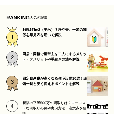
RANKING
人気の記事
1畳は何m2（平米）？坪や畳、平米の関
係を早見表を用いて解説
同居・同棲で世帯主を二人にするメリッ
ト・デメリットや手続き方法を解説
固定資産税が高くなる住宅設備10選！設
備一覧と安く抑えるポイントを解説
新築の平屋500万の間取りは？ローコス
トな間取りの例や実現方法・注意点を解
説