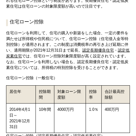
れる住宅ローン控除という制度があります。長期優良住宅・認定低炭
素住宅は住宅ローンの対象限度額が高いので注目です。
住宅ローン控除
住宅ローンを利用して、住宅の購入や新築をした場合、一定の要件を
満たせば所得税や住民税について、住宅ローン控除（住宅借入金等特
別控除）が適用されます。この制度は消費税率の再引き上げ延期に伴
い、適用期限が2021年12月31日まで延長。
認定長期優良住宅
・
認定低
炭素住宅
では、住宅ローン控除対象限度額が高く設定されています。
なお、住宅ローンを利用しない場合も、認定長期優良住宅・認定低炭
素住宅については、所得税の特別控除を受けることができます。
住宅ローン控除（一般住宅）
居住年
控除期
対象ローン限
控除
合計最高控
間
度額
率
除額
2014年4月1
10年間
4000万円
1.0％
400万円
日～
2021年12月
31日
住宅ローン控除（認定長期優良住宅・認定低炭素住宅）