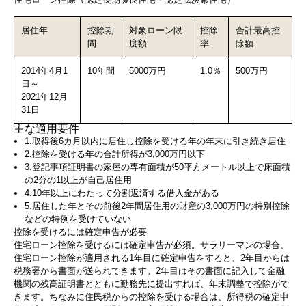
居住年
控除期
対象ローン限
控除
合計最高控
間
度額
率
除額
2014年4月1
10年間
5000万円
1.0％
500万円
日～
2021年12月
31日
主な適用要件
1.取得後6カ月以内に居住し控除を受ける年の年末に引き続き居住
2.控除を受ける年の合計所得が3,000万円以下
3.登記事項証明書の家屋の専有面積が50平方メートル以上で床面積
の2分の1以上が自己居住用
4.10年以上にわたって分割返済する借入金がある
5.居住した年とその前後2年間居住用の財産の3,000万円の特別控除
などの特例を受けていない
控除を受けるには確定申告が必要
住宅ローン控除を受けるには確定申告が必須。サラリーマンの場合、
住宅ローン控除が適用される1年目に確定申告をすると、2年目からは
税務署から書面が送られてきます。2年目はその書面に記入して金融
機関の残高証明書とともに勤務先に提出すれば、年末調整で控除がで
きます。ちなみに住民税からの控除を受ける場合は、所得税の確定申