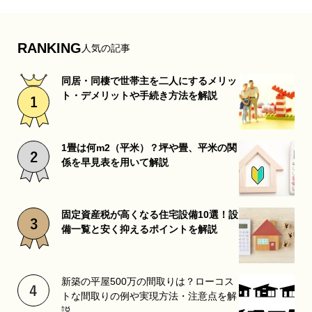
RANKING
人気の記事
同居・同棲で世帯主を二人にするメリッ
ト・デメリットや手続き方法を解説
1畳は何m2（平米）？坪や畳、平米の関
係を早見表を用いて解説
固定資産税が高くなる住宅設備10選！設
備一覧と安く抑えるポイントを解説
新築の平屋500万の間取りは？ローコス
トな間取りの例や実現方法・注意点を解
説