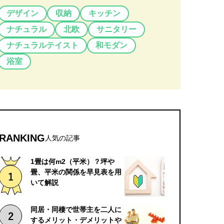
デザイン
収納
キッチン
ナチュラル
北欧
サニタリー
ナチュラルテイスト
和モダン
浴室
RANKING
人気の記事
1畳は何m2（平米）？坪や
畳、平米の関係を早見表を用
いて解説
同居・同棲で世帯主を二人に
するメリット・デメリットや