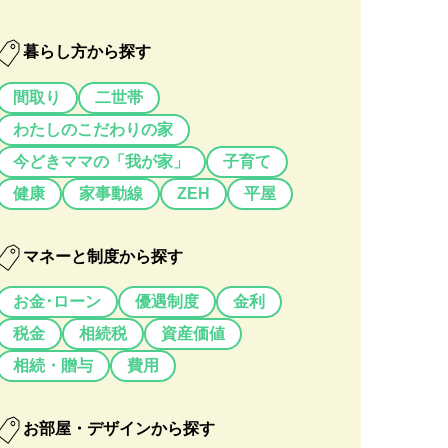
暮らし方から探す
間取り
二世帯
わたしのこだわりの家
今どきママの「我が家」
子育て
健康
家事動線
ZEH
平屋
マネーと制度から探す
お金･ローン
優遇制度
金利
税金
相続税
資産価値
相続・贈与
費用
お部屋・デザインから探す