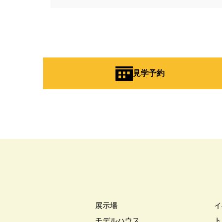
見学予約
展示場
イ
モデルハウス
ト