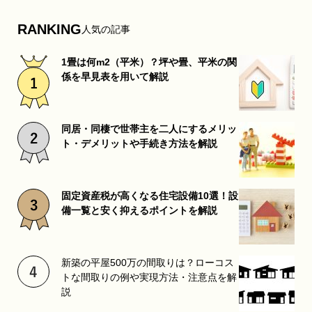
RANKING
人気の記事
1畳は何m2（平米）？坪や畳、平米の関
係を早見表を用いて解説
同居・同棲で世帯主を二人にするメリッ
ト・デメリットや手続き方法を解説
固定資産税が高くなる住宅設備10選！設
備一覧と安く抑えるポイントを解説
新築の平屋500万の間取りは？ローコス
トな間取りの例や実現方法・注意点を解
説