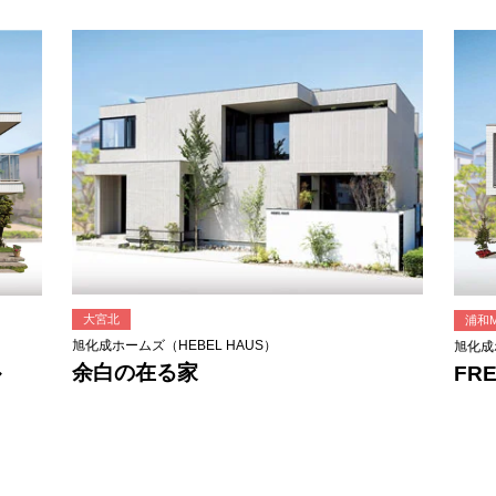
大宮北
浦和Mi
旭化成ホームズ（HEBEL HAUS）
旭化成
余白の在る家
ル
FRE