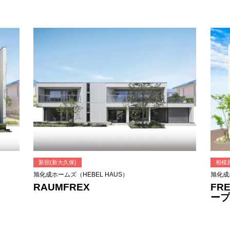
相模
新宿(新大久保)
旭化成
旭化成ホームズ（HEBEL HAUS）
FR
RAUMFREX
ープ