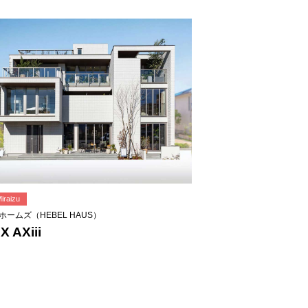
raizu
ホームズ（HEBEL HAUS）
X AXiii