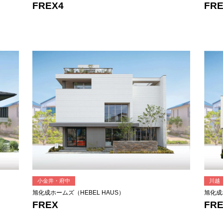
FREX4
FRE
小金井・府中
川越
旭化成ホームズ（HEBEL HAUS）
旭化成
FREX
FR