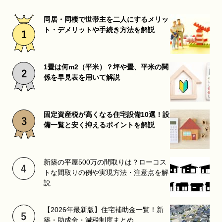
同居・同棲で世帯主を二人にするメリッ
ト・デメリットや手続き方法を解説
1畳は何m2（平米）？坪や畳、平米の関
係を早見表を用いて解説
固定資産税が高くなる住宅設備10選！設
備一覧と安く抑えるポイントを解説
新築の平屋500万の間取りは？ローコス
トな間取りの例や実現方法・注意点を解
説
【2026年最新版】住宅補助金一覧！新
築・助成金・減税制度まとめ