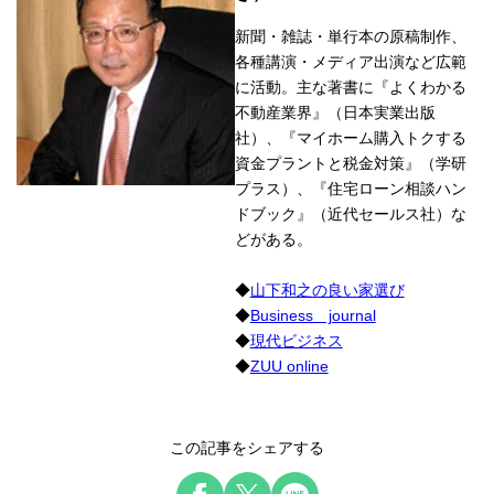
新聞・雑誌・単行本の原稿制作、
各種講演・メディア出演など広範
に活動。主な著書に『よくわかる
不動産業界』（日本実業出版
社）、『マイホーム購入トクする
資金プラントと税金対策』（学研
プラス）、『住宅ローン相談ハン
ドブック』（近代セールス社）な
どがある。
◆
山下和之の良い家選び
◆
Business journal
◆
現代ビジネス
◆
ZUU online
この記事をシェアする