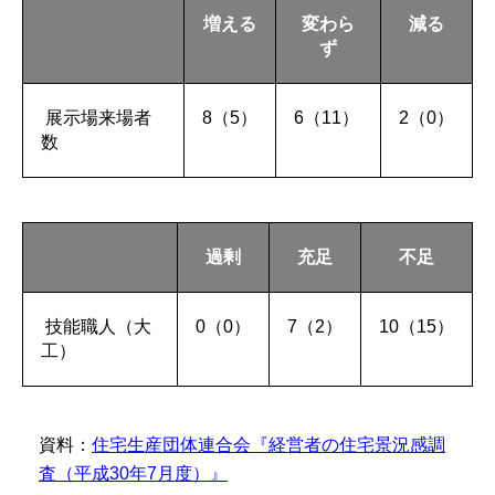
増える
変わら
減る
ず
展示場来場者
8（5）
6（11）
2（0）
数
過剰
充足
不足
技能職人（大
0（0）
7（2）
10（15）
工）
資料：
住宅生産団体連合会『経営者の住宅景況感調
査（平成30年7月度）』