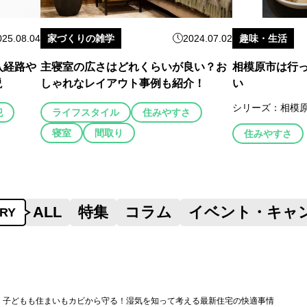
025.08.04
家づくりの雑学
2024.07.02
趣味・生活
入経路や
主寝室の広さはどれくらいが良い？お
相模原市は行
説
しゃれなレイアウト事例も紹介！
い
シリーズ：
相模
犯
ライフスタイル
住みやすさ
寝室
間取り
住みやすさ
ALL
特集
コラム
イベント・キャ
RY
子どもも住まいもカビから守る！湿気を知って考える最新住宅の快適事情