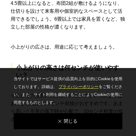
4.5畳以上になると、布団2組が敷けるようになり、
仕切りを設けて来客用や個室的なスペースとして活
用できるでしょう。6畳以上では家具を置くなど、独
立した部屋の性格が濃くなります。
小上がりの広さは、用途に応じて考えましょう。
小上がりの高さは何センチが使いやす
い？
当サイトではサービス提供の品質向上を⽬的にCookieを使⽤
しております。詳細は、
プライバシーポリシー
をご覧くださ
い。
また、サイト利⽤を継続することによりCookieの使⽤に
小上がりの段差の高さは、何センチという決まりは
同意するものとします。
ありませんが、35センチ前後がおすすめです。あま
り高いと不意の落下時が心配で、10センチ程度の低
さでは、つまずくリスクが高くなります。
閉じる