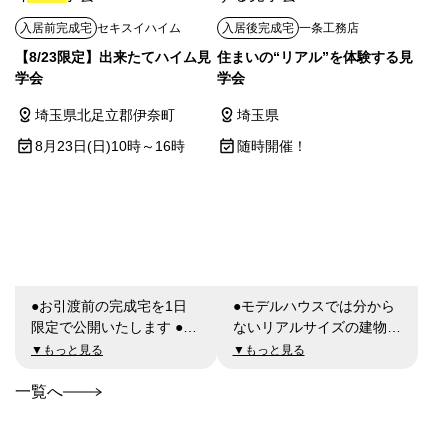
入居前完成宅
セキスイハイム
入居後完成宅
一条工務店
【8/23限定】出来たてハイム見
住まいの“リアル”を体験する見
学会
学会
埼玉県北足立郡伊奈町
埼玉県
8月23日(日)10時～16時
随時開催！
●お引渡前の完成宅を1日
●モデルハウスでは分から
限定で公開いたします ●2
ないリアルサイズの建物見
階建て・32坪・3LDKの
学会！ ●住んでからでなけ
▼もっと見る
▼もっと見る
ZEH仕様住宅です ●施主様
れば知ることのできない
のこだわりが詰まった間取
「光熱費」や「実際の住み
一覧へ
りと住み心地を実体験でき
心地」などを体験！ ●家づ
ます ●猛暑・酷暑でも「家
くりの先輩としてのアドバ