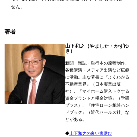
せん。
著者
山下和之（やました・かずゆ
き）
新聞・雑誌・単行本の原稿制作、
各種講演・メディア出演など広範
に活動。主な著書に『よくわかる
不動産業界』（日本実業出版
社）、『マイホーム購入トクする
資金プラントと税金対策』（学研
プラス）、『住宅ローン相談ハン
ドブック』（近代セールス社）な
どがある。
◆
山下和之の良い家選び