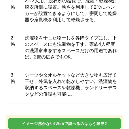
1
2～3人用。脱衣所の延長で、洗濯・乾燥機は
帖
脱衣所側に設置。狭さを利用して2段にハン
ガーが設置できるようにして、密閉して乾燥
器や扇風機を利用して乾燥させる。
2
洗濯物を干した物干しを昇降タイプにし、下
帖
のスペースにも洗濯物を干す。家族4人程度
の洗濯家事をするスペースだけの用途であれ
ば、2畳の広さでもOK。
3
シーツやタオルケットなど大きな物も広げて
帖
干せ、外気を入れて乾かしやすい。洗濯物を
収納するスペースや乾燥機、ランドリーデス
クなどの併設も可能に。
イメージ沸かない!Webで調べるのはもう限界?