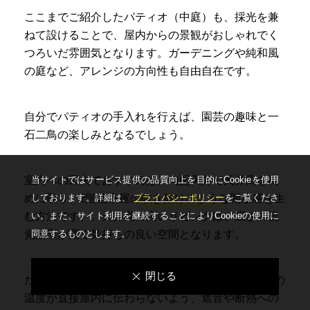
ここまでご紹介したパティオ（中庭）も、採光を兼
ねて設けることで、屋内からの景観がおしゃれでく
つろいだ雰囲気となります。ガーデニングや純和風
の庭など、アレンジの方向性も自由自在です。
自分でパティオの手入れを行えば、園芸の趣味と一
石二鳥の楽しみとなるでしょう。
当サイトではサービス提供の品質向上を⽬的にCookieを使⽤
室内への工夫でおすすめは、勾配天井で天井高を高
しております。詳細は、
プライバシーポリシー
をご覧くださ
めに取り、2階建家屋の吹き抜けのような開放感を生
い。
また、サイト利⽤を継続することによりCookieの使⽤に
む方法です。。天井高の高いリビングは、広さの視
同意するものとします。
覚効果が高く気持ちの良い空間となります。
閉じる
ただし、2階部分がないことで屋根からの音や外気の
温度が直接屋内に伝わらないよう、遮音や断熱への