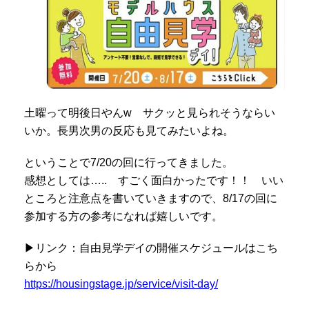
土曜って明後日やんw サクッと見られそうならい
いか。長男次男の反応も見てみたいよね。
ということで7/20の回に行ってきました。
感想としては….. すごく面白かったです！！ いい
ところと注意点を書いていきますので、8/17の回に
参加する方の参考になれば嬉しいです。
▶リンク：自由見学デイの開催スケジュールはこち
らから
https://housingstage.jp/service/visit-day/