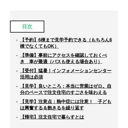
目次
【予約】6棟まで見学予約できる（もちろん6
棟でなくてもOK）
【準備】事前にアクセスを確認しておくべ
き 車が最適（バスも使える場合あり）
【受付】猛暑！インフォメーションセンター
活用は必須
【見学】良いところ：本当に営業はゼロ。自
分のペースで注文住宅のすごさを味わえる
【見学】注意点：熱中症には注意！ 子ども
は興奮する＆飽きるを繰り返す
【帰宅】注文住宅で暮らすとは