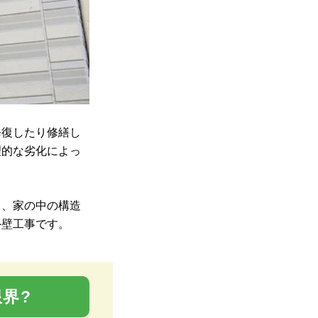
修復したり修繕し
理的な劣化によっ
り、家の中の構造
外壁工事です。
界?