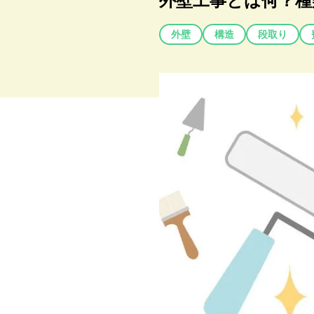
外壁工事とは何？種
外壁
構造
段取り