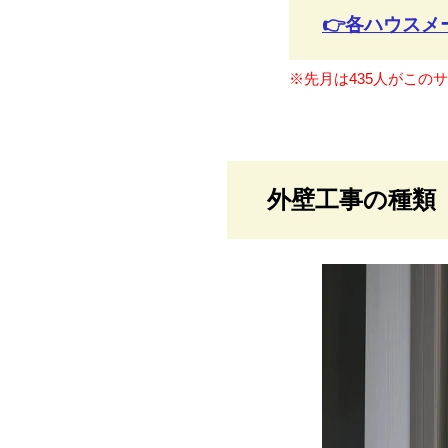
👉各ハウス
※先月は435人がこの
外壁工事の種類