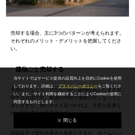
売却する場合、主に3つのパターンが考えられます。
それぞれのメリット・デメリットを把握してくださ
い。
建物ごと売却する
当サイトではサービス提供の品質向上を⽬的にCookieを使⽤
しております。詳細は、
プライバシーポリシー
をご覧くださ
手間が少なくシンプルなのが、建物を残したまま売
い。
また、サイト利⽤を継続することによりCookieの使⽤に
却する方法です。前述の理由で価格は安くなってし
同意するものとします。
まいますが、買い手さえ見つかれば、注意が必要な
のは契約適合の責任のみでしょう。
閉じる
現状販売で契約不適合を免責とするか、ホームイン