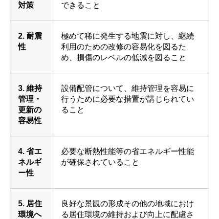
対策
できること
2. 耐震
極めて稀に発生する地震に対し、継続
性
利用のための改修の容易化を図るた
め、損傷のレベルの低減を図ること
3. 維持
設備配管について、維持管理を容易に
管理・
行うために必要な措置が講じられてい
更新の
ること
容易性
4. 省エ
必要な断熱性能等の省エネルギー性能
ネルギ
が確保されていること
ー性
5. 居住
良好な景観の形成その他の地域におけ
環境へ
る居住環境の維持および向上に配慮さ