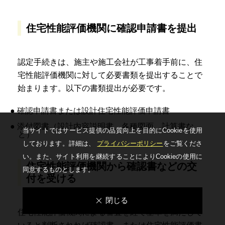
住宅性能評価機関に確認申請書を提出
認定手続きは、施主や施工会社が工事着手前に、住
宅性能評価機関に対して必要書類を提出することで
始まります。以下の書類提出が必要です。
● 確認申請書または設計住宅性能評価申請書
● 添付図書（設計内容説明書、各種図面、計算書な
当サイトではサービス提供の品質向上を⽬的にCookieを使⽤
ど）
しております。詳細は、
プライバシーポリシー
をご覧くださ
い。
また、サイト利⽤を継続することによりCookieの使⽤に
住宅性能評価機関から確認書などの交
同意するものとします。
付を受ける
閉じる
住宅性能評価機関による審査を経て基準を満たして