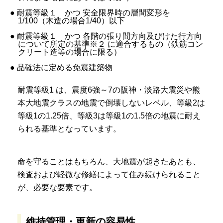
● 耐震等級１ かつ 安全限界時の層間変形を
1/100（木造の場合1/40）以下
● 耐震等級１ かつ 各階の張り間方向及びけた行方向
について所定の基準※２ に適合するもの（鉄筋コン
クリート造等の場合に限る）
● 品確法に定める免震建築物
耐震等級1 は、震度6強～7の阪神・淡路大震災や熊
本大地震クラスの地震で倒壊しないレベル、等級2は
等級1の1.25倍、等級3は等級1の1.5倍の地震に耐え
られる基準となっています。
命を守ることはもちろん、大地震が起きたあとも、
検査および軽微な修繕によって住み続けられること
が、必要な要素です。
維持管理・更新の容易性