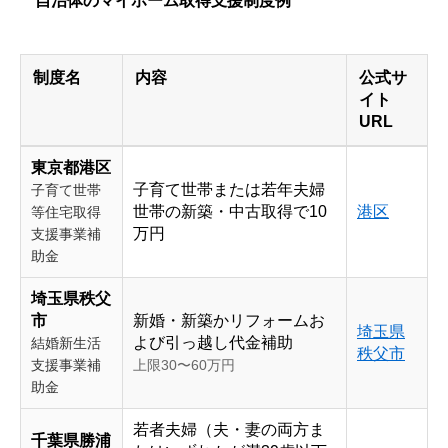
自治体のマイホーム取得支援制度例
制度名
内容
公式サ
イト
URL
東京都港区
子育て世帯または若年夫婦
子育て世帯
世帯の新築・中古取得で10
港区
等住宅取得
万円
支援事業補
助金
埼玉県秩父
市
新婚・新築かリフォームお
埼玉県
よび引っ越し代金補助
結婚新生活
秩父市
支援事業補
上限30〜60万円
助金
若者夫婦（夫・妻の両方ま
千葉県勝浦