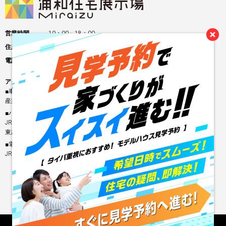
営業時間
10：00～18：00
住所
埼玉県さいたま市浦和区領家５丁目１５−１７
電話番号
048-816-4156
アクセス
■車の場合
産業道路沿い 県立浦和高校そば
■バスの場合
JR北浦和駅・浦和駅
東武バス 浦31 浦高南下車すぐ
■電車の場合
JR北浦和駅 徒歩13分
見学予約はこちら
Copyright © Housing Stage All rights reserved.