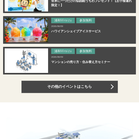
世界に一つだけの似顔絵うちわプレゼント！【お子様連れ
限定！】
浦和Miraizu
参加無料
2026/08/09
ハワイアンシェイブアイスサービス
浦和Miraizu
参加無料
2026/08/09
マンションの売り方・住み替え方セミナー
その他のイベントはこちら