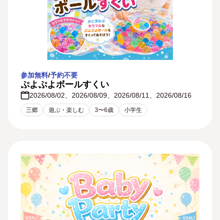
0〜2歳
3〜6歳
小学生
中学生・高校生
大人
全年齢
参加無料
/
予約不要
ぷよぷよボールすくい
条件をクリアする
×
2026/08/02、2026/08/09、2026/08/11、2026/08/16
三郷
遊ぶ・楽しむ
3〜6歳
小学生