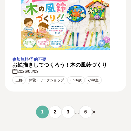
参加無料
/
予約不要
お絵描きしてつくろう！木の風鈴づくり
2026/08/09
三郷
体験・ワークショップ
3〜6歳
小学生
>
1
2
3
…
6