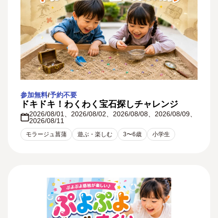
埼玉
浦和
大宮北
上尾
熊谷
本庄
川越
所沢
新座・朝霞
三郷
モラージュ菖蒲
東京
参加無料
/
予約不要
小金井・府中
成増
新宿
ドキドキ！わくわく宝石探しチャレンジ
2026/08/01、2026/08/02、2026/08/08、2026/08/09、
神奈川
2026/08/11
相模原・古淵
モラージュ菖蒲
遊ぶ・楽しむ
3〜6歳
小学生
キャラクター
グルメ
セミナー
体験・ワークショップ
動物ふれあい体験
自由見学デイ
遊ぶ・楽しむ