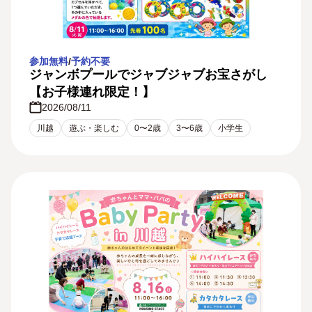
参加無料
/
予約不要
ジャンボプールでジャブジャブお宝さがし
【お子様連れ限定！】
2026/08/11
川越
遊ぶ・楽しむ
0〜2歳
3〜6歳
小学生