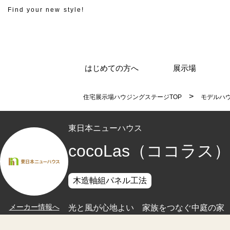
Find your new style!
はじめての方へ
展示場
住宅展示場ハウジングステージTOP
モデルハ
東日本ニューハウス
cocoLas（ココラス
木造軸組パネル工法
メーカー情報へ
光と風が心地よい 家族をつなぐ中庭の家