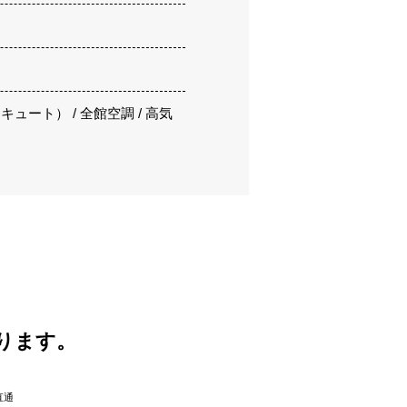
ュート） / 全館空調 / 高気
ります。
直通