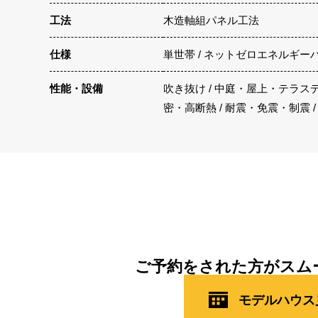
工法
木造軸組パネル工法
仕様
単世帯 / ネットゼロエネルギー
性能・設備
吹き抜け / 中庭・屋上・テラスデッ
密・高断熱 / 耐震・免震・制震 /
ご予約をされた方がスム
モデルハウス