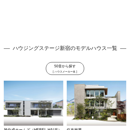
ける限定見学会です。 展
示場では分からないリア
ルなサイズ感や家事動
線、収納計画、開放感な
ど、実際の暮らしをイメ
ージしながらご見学いた
だけます。 また、土地探
しや間取り、資金計画な
ハウジングステージ新宿のモデルハウス一覧
ど、家づくりに関するご
相談も承ります。 「まだ
具体的ではない」 「まず
50音から探す
は情報収集から始めた
[ ハウスメーカー名 ]
い」 という方も大歓迎で
す。 ぜひこの機会に、リ
アルサイズの住まいをご
体感ください。
旭化成ホームズ（HEBEL HAUS）
住友林業