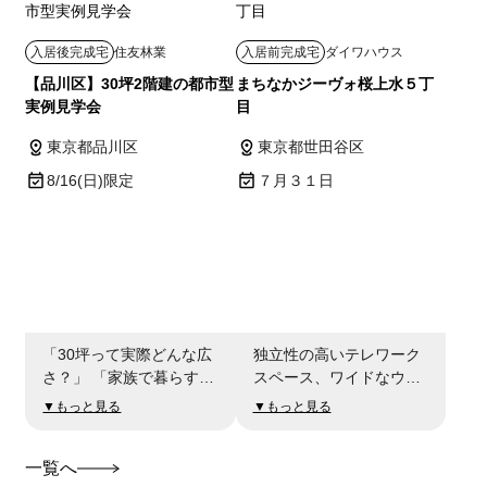
入居後完成宅
住友林業
入居前完成宅
ダイワハウス
【品川区】30坪2階建の都市型
まちなかジーヴォ桜上水５丁
実例見学会
目
東京都品川区
東京都世田谷区
8/16(日)限定
７月３１日
「30坪って実際どんな広
独立性の高いテレワーク
さ？」 「家族で暮らすに
スペース、ワイドなウォ
は十分？」 「住み心地は
ークインクローゼット、
▼もっと見る
▼もっと見る
どうなんだろう？」 そん
洗面室と脱衣室を分けた
な疑問を、実際にお住ま
プラン、開放感あふれる
一覧へ
いの住宅でご体感いただ
明るいリビング。