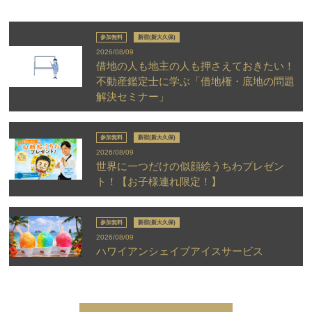
参加無料
新宿(新大久保)
2026/08/09
借地の人も地主の人も押さえておきたい！
不動産鑑定士に学ぶ「借地権・底地の問題
解決セミナー」
参加無料
新宿(新大久保)
2026/08/09
世界に一つだけの似顔絵うちわプレゼン
ト！【お子様連れ限定！】
参加無料
新宿(新大久保)
2026/08/09
ハワイアンシェイブアイスサービス