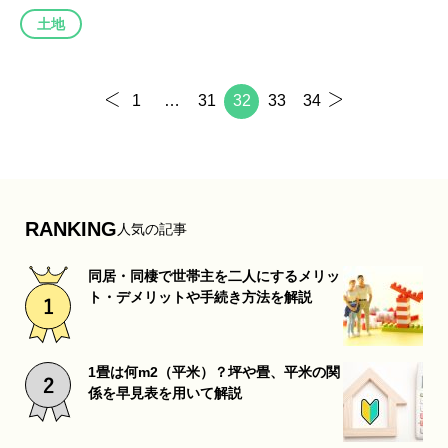
土地
1
…
31
32
33
34
RANKING
人気の記事
同居・同棲で世帯主を二人にするメリッ
ト・デメリットや手続き方法を解説
1畳は何m2（平米）？坪や畳、平米の関
係を早見表を用いて解説