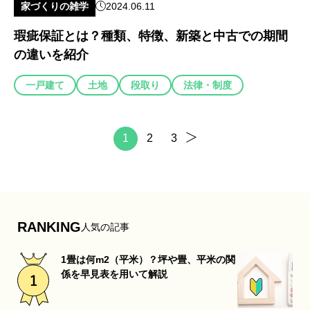
家づくりの雑学
2024.06.11
瑕疵保証とは？種類、特徴、新築と中古での期間
の違いを紹介
一戸建て
土地
段取り
法律・制度
1
2
3
RANKING
人気の記事
1畳は何m2（平米）？坪や畳、平米の関
係を早見表を用いて解説