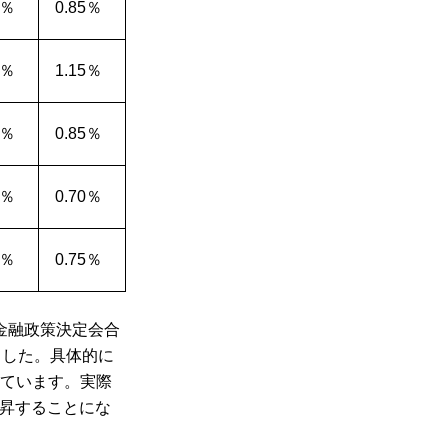
5％
0.85％
5％
1.15％
5％
0.85％
0％
0.70％
5％
0.75％
金融政策決定会合
ました。具体的に
れています。実際
上昇することにな