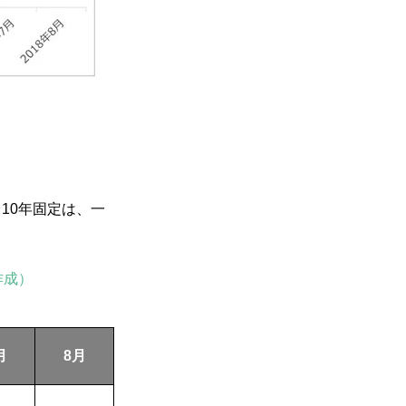
10年固定は、一
作成）
月
8月