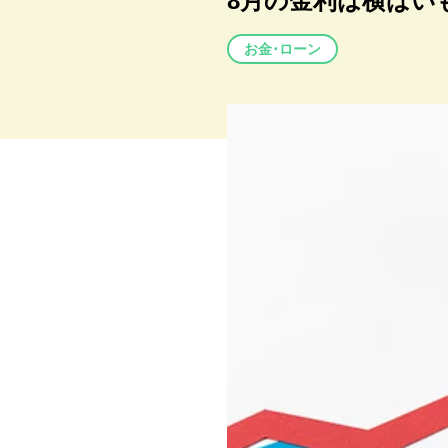
8月の金利は横ばい
お金･ローン