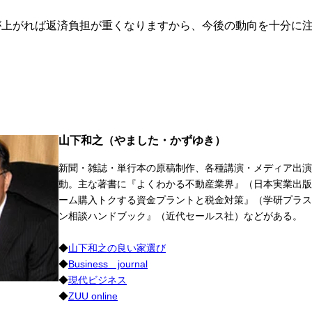
が上がれば返済負担が重くなりますから、今後の動向を十分に
山下和之（やました・かずゆき）
新聞・雑誌・単行本の原稿制作、各種講演・メディア出演
動。主な著書に『よくわかる不動産業界』（日本実業出版
ーム購入トクする資金プラントと税金対策』（学研プラス
ン相談ハンドブック』（近代セールス社）などがある。
◆
山下和之の良い家選び
◆
Business journal
◆
現代ビジネス
◆
ZUU online