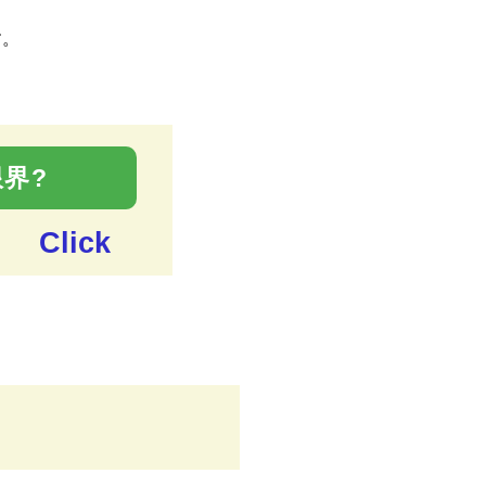
す。
界?
Click