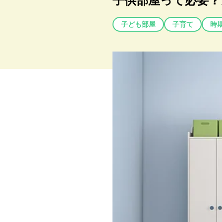
子供部屋って必要？
子ども部屋
子育て
時