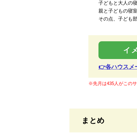
子どもと大人の
親と子どもの寝
その点、子ども
イ
👉各ハウス
※先月は435人がこの
まとめ