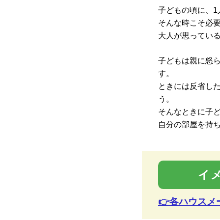
子どもの頃に、1
そんな時こそ必
大人が思ってい
子どもは親に怒
す。
ときには反省し
う。
そんなときに子
自分の部屋を持
イ
👉各ハウス