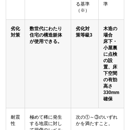
る基準
準
（※）
劣化
数世代にわたり
劣化対
木造の
対策
住宅の構造躯体
策等級3
場合
が使用できる。
床下・
小屋裏
に点検
の設
置、床
下空間
の有効
高さ
330mm
確保
耐震
極めて稀に発生
次の①～③のいずれ
性
する地震に対し
かを満たすこと。
て損傷のレベル