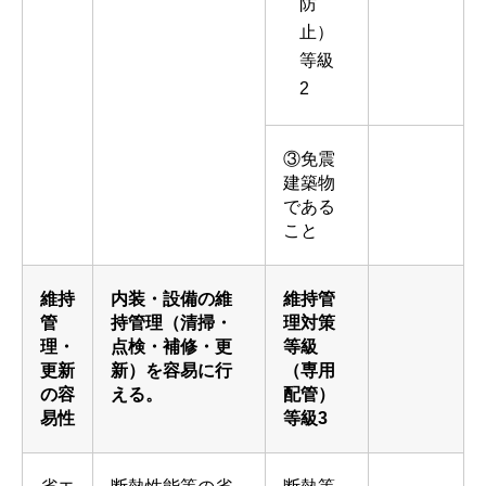
防
止）
等級
2
③免震
建築物
である
こと
維持
内装・設備の維
維持管
管
持管理（清掃・
理対策
理・
点検・補修・更
等級
更新
新）を容易に行
（専用
の容
える。
配管）
易性
等級3