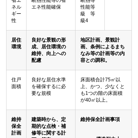
省エ
断熱性能等の省
断熱等
ネル
エネ性能確保
性能等
ギー
級 等
性
級4
居住
良好な景観の形
地区計画、景観計
環境
成、居住環境の
画、条例によるまち
維持、向上への
なみ等の計画等の内
配慮
容との調和。
住戸
良好な居住水準
床面積合計75㎡以
面積
を確保するに必
上、かつ、少なくと
要な規模
も1つの階の床面積
が40㎡以上。
維持
建築時から、定
維持保全計画事項
保全
期的な点検・補
計画
修等に関する計