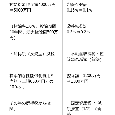
控除対象限度額4000万円
①保存登記
⇒5000万円
0.15％⇒0.1％
（控除率1.0％、控除期間
②移転登記
10年間、最大控除額500万
0.3％⇒0.2％
円）
・所得税（投資型）減税
・不動産取得税：控
除額の増額（新築）
標準的な性能強化費用相
控除額 1200万円
当額（上限650万円）の
⇒1300万円
10％を、
その年の所得税から控
・固定資産税 ： 減
除。
税措置（1/2）（新
築）