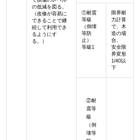
の低減を図る。
①耐震
限界耐
（改修が容易に
等級
力計算
できることで継
（倒壊
で、木
続して利用でき
等防
造の場
るようにす
止）
合、
る。）
等級1
安全限
界変形
1/40以
下
②耐
震等
級
（倒
壊等