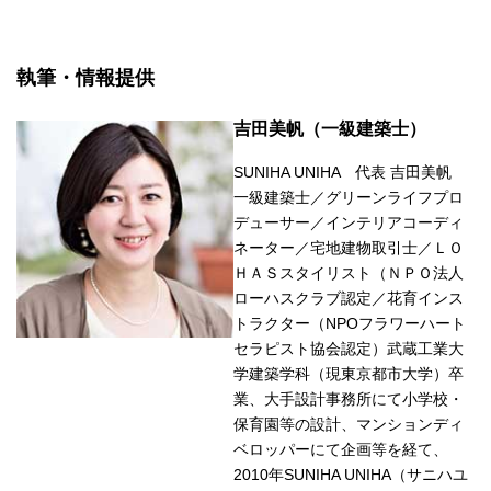
執筆・情報提供
吉田美帆（一級建築士）
SUNIHA UNIHA 代表 吉田美帆
一級建築士／グリーンライフプロ
デューサー／インテリアコーディ
ネーター／宅地建物取引士／ＬＯ
ＨＡＳスタイリスト（ＮＰＯ法人
ローハスクラブ認定／花育インス
トラクター（NPOフラワーハート
セラピスト協会認定）武蔵工業大
学建築学科（現東京都市大学）卒
業、大手設計事務所にて小学校・
保育園等の設計、マンションディ
ベロッパーにて企画等を経て、
2010年SUNIHA UNIHA（サニハユ