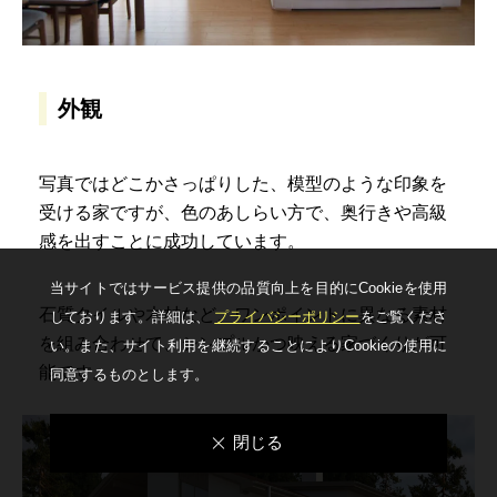
外観
写真ではどこかさっぱりした、模型のような印象を
受ける家ですが、色のあしらい方で、奥行きや高級
感を出すことに成功しています。
当サイトではサービス提供の品質向上を⽬的にCookieを使⽤
石質タイルや木材など、ワンポイントに異なる素材
しております。詳細は、
プライバシーポリシー
をご覧くださ
を組み合わせて、シンプルかつ映える家づくりが可
い。
また、サイト利⽤を継続することによりCookieの使⽤に
能です。
同意するものとします。
閉じる