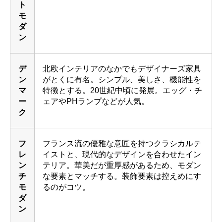
ト
モ
ダ
ン
デ
北欧インテリアのなかでもデザイナーズ家具
ン
がとくに有名。シンプル、美しさ、機能性を
マ
特徴とする。20世紀中頃に発展。エッグ・チ
ー
ェアやPHランプなどが人気。
ク
フ
フランス流の優雅な意匠を持つクラシカルテ
レ
イストと、現代的なデザインを合わせたイン
ン
テリア。華美だが重厚感があるため、モダン
チ
な要素とマッチする。装飾要素は控えめにす
モ
るのがコツ。
ダ
ン