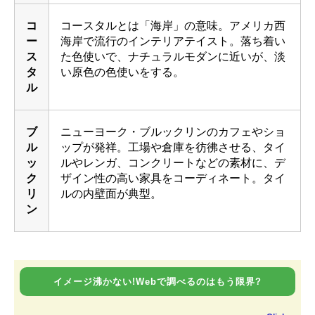
コ
コースタルとは「海岸」の意味。アメリカ西
ー
海岸で流行のインテリアテイスト。落ち着い
ス
た色使いで、ナチュラルモダンに近いが、淡
タ
い原色の色使いをする。
ル
ブ
ニューヨーク・ブルックリンのカフェやショ
ル
ップが発祥。工場や倉庫を彷彿させる、タイ
ッ
ルやレンガ、コンクリートなどの素材に、デ
ク
ザイン性の高い家具をコーディネート。タイ
リ
ルの内壁面が典型。
ン
イメージ沸かない!Webで調べるのはもう限界?