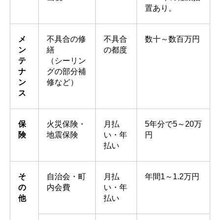
置あり。
メ
不具合の修
不具合
数十～数百万円
ン
繕
の都度
テ
（シーリン
ナ
グの部分補
ン
修など）
ス
保
火災保険・
月払
5年分で5～20万
険
地震保険
い・年
円
払い
そ
自治会・町
月払
年間1～1.2万円
の
内会費
い・年
他
払い