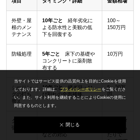
項目
タイミング・詳細
金額相場
外壁・屋
10年ごと
経年劣化に
100～
根のメン
よる防水性と美観の低
150万円
テナンス
下を回復する
防蟻処理
5年ごと
床下の基礎や
10万円
コンクリートに薬剤散
布する
当サイトではサービス提供の品質向上を⽬的にCookieを使⽤
シーリン
10年ごと
継ぎ目・ひ
5～20万
しております。詳細は、
プライバシーポリシー
をご覧くださ
グの打ち
び割れの全面補修
円
い。
また、サイト利⽤を継続することによりCookieの使⽤に
替え
同意するものとします。
クロスの
10年程度
汚れやシ
20平方メ
閉じる
張り替え
ミ、浮き、ヒビ、カビ
ートルあ
などの対応
たりで