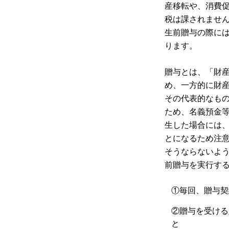
産移転や、消費
税は課されませ
生前贈与の際に
ります。
贈与とは、「財
め、一方的に財
その代表的なも
ため、名義預金
生した場合には
とになるため注
そうならないよ
前贈与を実行す
①毎回、贈与契
②贈与を受ける
と