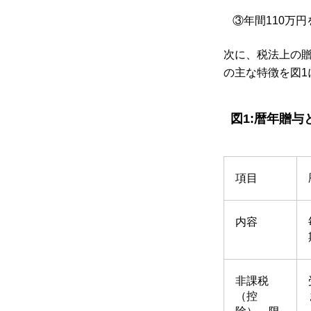
③年間110万
次に、税法上の
の主な特徴を図1
図1:暦年贈
項目
内容
非課税
（控