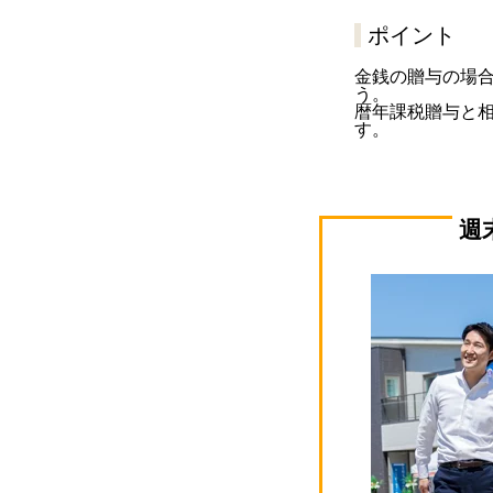
ポイント
金銭の贈与の場
う。
暦年課税贈与と
す。
週