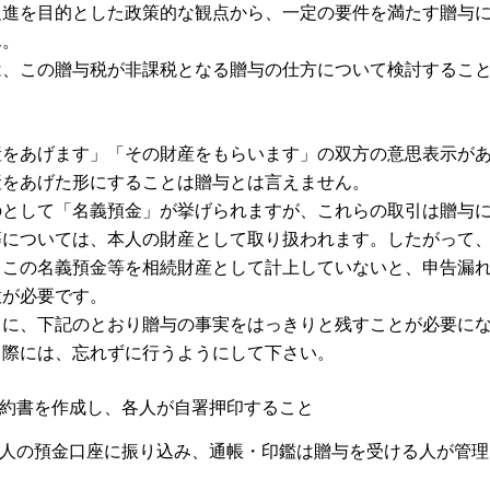
促進を目的とした政策的な観点から、一定の要件を満たす贈与
ん。
は、この贈与税が非課税となる贈与の仕方について検討するこ
産をあげます」「その財産をもらいます」の双方の意思表示が
産をあげた形にすることは贈与とは言えません。
のとして「名義預金」が挙げられますが、これらの取引は贈与
等については、本人の財産として取り扱われます。したがって
、この名義預金等を相続財産として計上していないと、申告漏
意が必要です。
うに、下記のとおり贈与の事実をはっきりと残すことが必要に
る際には、忘れずに行うようにして下さい。
約書を作成し、各人が自署押印すること
人の預金口座に振り込み、通帳・印鑑は贈与を受ける人が管理