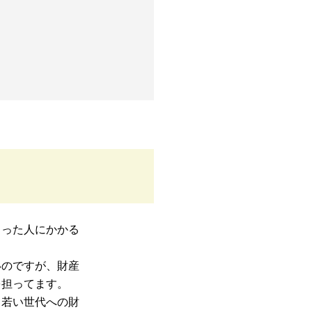
らった人にかかる
いのですが、財産
を担ってます。
ら若い世代への財