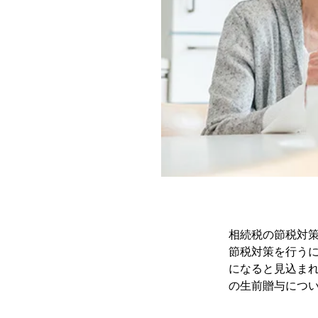
相続税の節税対
節税対策を行う
になると見込ま
の生前贈与につ