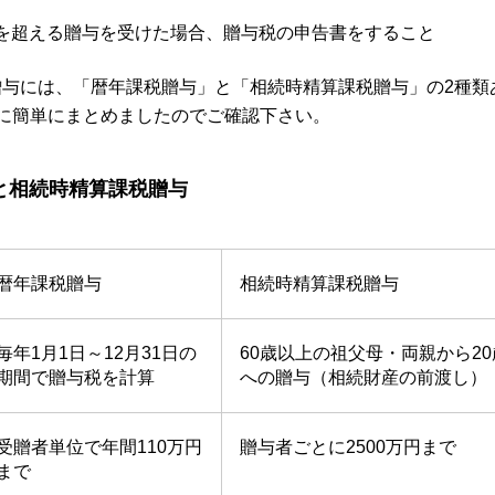
円を超える贈与を受けた場合、贈与税の申告書をすること
贈与には、「暦年課税贈与」と「相続時精算課税贈与」の2種類
に簡単にまとめましたのでご確認下さい。
与と相続時精算課税贈与
暦年課税贈与
相続時精算課税贈与
毎年1月1日～12月31日の
60歳以上の祖父母・両親から2
期間で贈与税を計算
への贈与（相続財産の前渡し）
受贈者単位で年間110万円
贈与者ごとに2500万円まで
まで