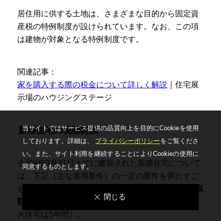
居住用に供する土地は、さまざまな目的から固定資
産税の特例制度が設けられています。なお、この項
は建物が対象となる特例制度です。
関連記事：
家を購入する際の税金について詳しく解説
｜住宅展
示場のハウジングステージ
当サイトではサービス提供の品質向上を⽬的にCookieを使⽤
新築住宅の税額軽減
しております。詳細は、
プライバシーポリシー
をご覧くださ
い。
また、サイト利⽤を継続することによりCookieの使⽤に
令和4年3月31日までに建築された新築住宅について
同意するものとします。
は、下記（主な適用要件）の一定の要件を満たすこ
とで、新たに課税される年度から
3年間、固定資産税
閉じる
額の1/2が減額
されます（3階建て以上の耐火・準耐
火住宅は5年間）。