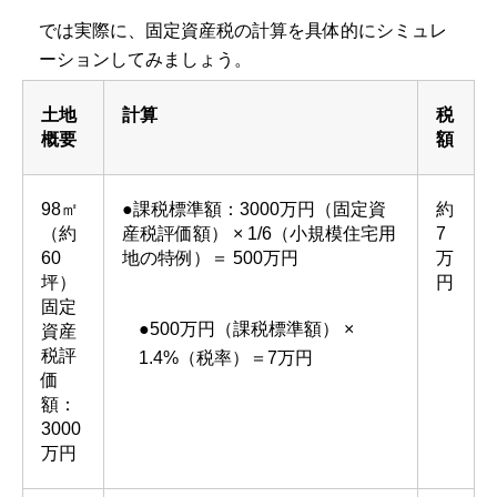
では実際に、固定資産税の計算を具体的にシミュレ
ーションしてみましょう。
土地
計算
税
概要
額
98㎡
●課税標準額：3000万円（固定資
約
（約
産税評価額） × 1/6（小規模住宅用
7
60
地の特例）＝ 500万円
万
坪）
円
固定
●500万円（課税標準額） ×
資産
税評
1.4%（税率）＝7万円
価
額：
3000
万円