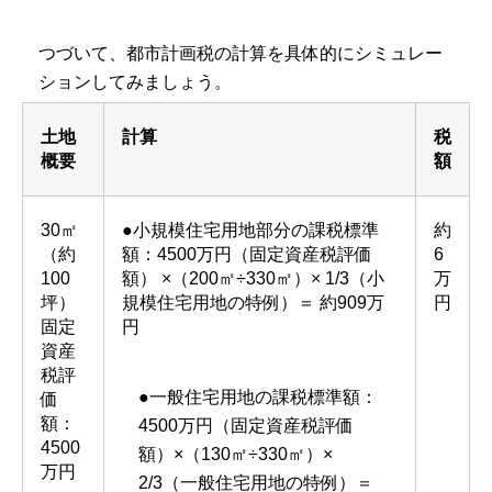
つづいて、都市計画税の計算を具体的にシミュレー
ションしてみましょう。
土地
計算
税
概要
額
30㎡
●小規模住宅用地部分の課税標準
約
（約
額：4500万円（固定資産税評価
6
100
額） ×（200㎡÷330㎡）× 1/3（小
万
坪）
規模住宅用地の特例）＝ 約909万
円
固定
円
資産
税評
●一般住宅用地の課税標準額：
価
額：
4500万円（固定資産税評価
4500
額）×（130㎡÷330㎡）×
万円
2/3（一般住宅用地の特例）＝