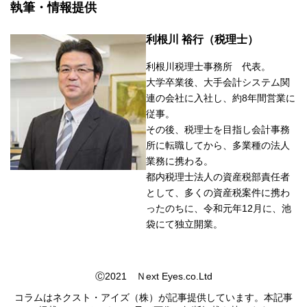
執筆・情報提供
利根川 裕行（税理士）
利根川税理士事務所 代表。
大学卒業後、大手会計システム関
連の会社に入社し、約8年間営業に
従事。
その後、税理士を目指し会計事務
所に転職してから、多業種の法人
業務に携わる。
都内税理士法人の資産税部責任者
として、多くの資産税案件に携わ
ったのちに、令和元年12月に、池
袋にて独立開業。
Ⓒ2021 Ｎext Eyes.co.Ltd
コラムはネクスト・アイズ（株）が記事提供しています。本記事