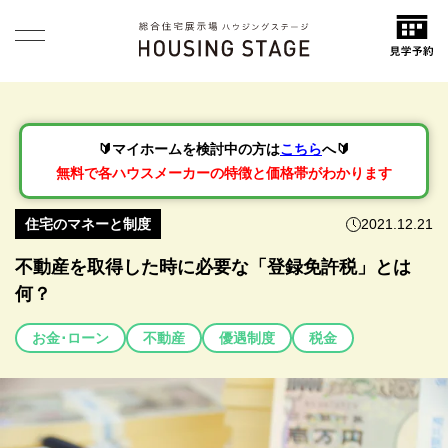
🔰マイホームを検討中の方は
こちら
へ🔰
無料で各ハウスメーカーの特徴と価格帯がわかります
住宅のマネーと制度
2021.12.21
不動産を取得した時に必要な「登録免許税」とは
何？
お金･ローン
不動産
優遇制度
税金