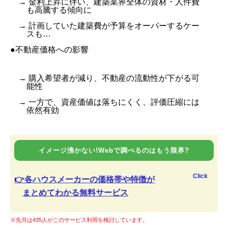
→ 金利上昇に伴い、建築業界全体の資材・人件費
も高騰する傾向に
→ 計画していた建築費が予算をオーバーするケー
スも…
●不動産価格への影響
→ 購入希望者が減り、不動産の流動性が下がる可
能性
→ 一方で、資産価値は落ちにくく、評価圧縮には
依然有効
イメージ沸かない!Webで調べるのはもう限界?
Click
👉各ハウスメーカーの価格帯や特徴が
まとめてわかる無料サービス
※先月は435人がこのサービス利用を検討しています。