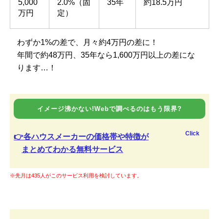
5,000
2.0%（固
35年
約18.5万円
万円
定）
わずか1%の差で、月々約4万円の差に！
年間で約48万円、35年なら1,600万円以上の差にな
ります…！
イメージ沸かない!Webで調べるのはもう限界?
Click
👉各ハウスメーカーの価格帯や特徴が
まとめてわかる無料サービス
※先月は435人がこのサービス利用を検討しています。