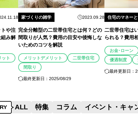
024.11.18
家づくりの雑学
2023.09.28
住宅のマネーと
ットや注
完全分離型の二世帯住宅とは何？どの
二世帯住宅は
仕組み解
間取りが人気？費用の目安や後悔しな
られる？費用
いためのコツを解説
お金･ローン
リット
メリットデメリット
二世帯住宅
優遇制度
間取り
最終更新日：202
最終更新日：2025/08/29
ALL
特集
コラム
イベント・キャ
RY