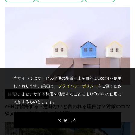
当サイトではサービス提供の品質向上を⽬的にCookieを使⽤
しております。詳細は、
プライバシーポリシー
をご覧くださ
い。
また、サイト利⽤を継続することによりCookieの使⽤に
住宅のマネーと制度
2026.07.21
同意するものとします。
ZEHは後悔する・意味ないと言われる理由は？対策のコツ
やメリットをわかりやすく解説
閉じる