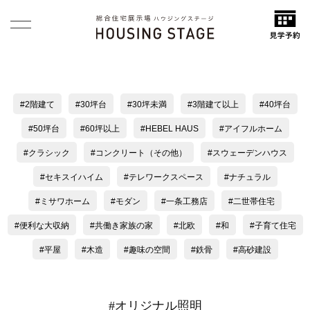
2階建て
30坪台
30坪未満
3階建て以上
40坪台
50坪台
60坪以上
HEBEL HAUS
アイフルホーム
クラシック
コンクリート（その他）
スウェーデンハウス
セキスイハイム
テレワークスペース
ナチュラル
ミサワホーム
モダン
一条工務店
二世帯住宅
便利な大収納
共働き家族の家
北欧
和
子育て住宅
平屋
木造
趣味の空間
鉄骨
高砂建設
#オリジナル照明