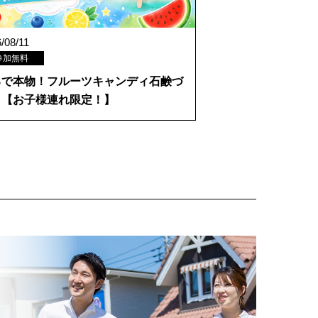
/08/11
参加無料
るで本物！フルーツキャンディ石鹸づ
り【お子様連れ限定！】