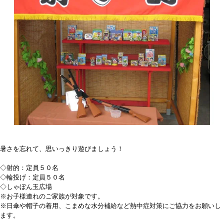
暑さを忘れて、思いっきり遊びましょう！
◇射的：定員５０名
◇輪投げ：定員５０名
◇しゃぼん玉広場
※お子様連れのご家族が対象です。
※日傘や帽子の着用、こまめな水分補給など熱中症対策にご協力をお願いし
ます。