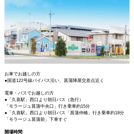
お車でお越しの方
●国道122号線バイパス沿い、菖蒲陣屋交差点近く
電車・バスでお越しの方
●「久喜駅」西口より朝日バス（急行）
「モラージュ菖蒲中央口」行き乗車約15分
●「久喜駅」西口より朝日バス「菖蒲仲橋」行き乗車約18分
「モラージュ菖蒲前」下車すぐ
開場時間