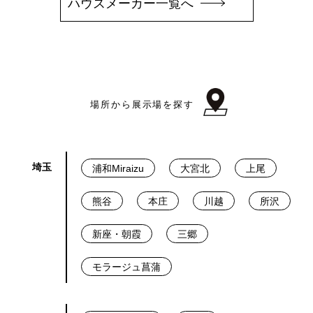
ハウスメーカー一覧へ
場所から展示場を探す
埼玉
浦和Miraizu
大宮北
上尾
熊谷
本庄
川越
所沢
新座・朝霞
三郷
モラージュ菖蒲