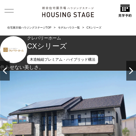
住宅展示場ハウジングステージTOP
モデルハウス一覧
CXシリーズ
クレバリーホーム
CXシリーズ
木造軸組プレミアム・ハイブリッド構法
色あせない美しさ。
20年、30年経っても街並みに映える美しい住まいであり続け
る、外壁タイルの魅力